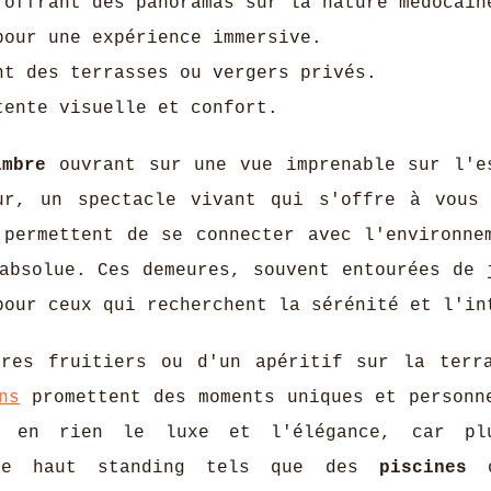
offrant des panoramas sur la nature médocain
pour une expérience immersive.
nt des terrasses ou vergers privés.
ente visuelle et confort.
ambre
ouvrant sur une vue imprenable sur l'e
ur, un spectacle vivant qui s'offre à vous
 permettent de se connecter avec l'environne
bsolue. Ces demeures, souvent entourées de 
pour ceux qui recherchent la sérénité et l'in
bres fruitiers ou d'un apéritif sur la terr
ns
promettent des moments uniques et personn
t en rien le luxe et l'élégance, car plu
 de haut standing tels que des
piscines
o