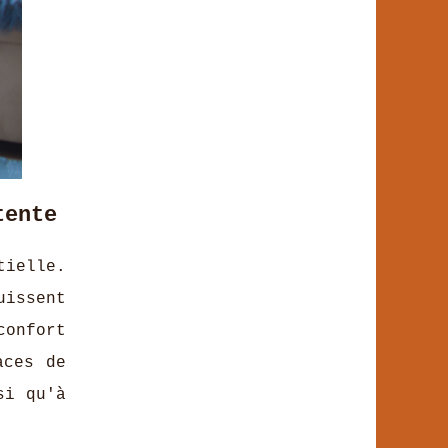
tente
tielle.
uissent
confort
aces de
si qu'à