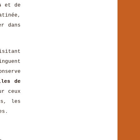
s
et de
atinée,
er dans
isitant
inguent
onserve
lles de
ur ceux
ts, les
es.