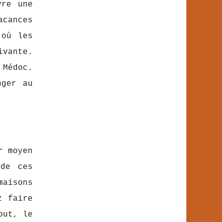
vre une
acances
 où les
ivante.
 Médoc.
nger au
r moyen
de ces
maisons
z faire
out, le