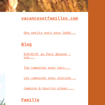
vacancesetfamilles.com
Des petits pots pour bébé...
Blog
EVG/EVJF au Pays Basque :
une...
Top campings avec parc...
Les campings avec piscine...
Camping à hourtin plage:...
Famille