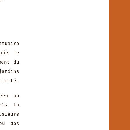
e.
stuaire
 dès le
ment du
jardins
timité.
asse au
els. La
sieurs
u des