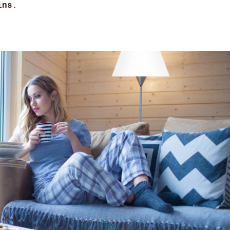
ins
.