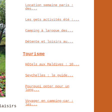
Location semaine paris :
des...
Les gets activités été :...
Camping à laroque des...
Détente et loisirs au...
Tourisme
Hôtels aux Maldives : 10...
Seychelles : le guide...
Pourquoi opter pour un
long...
Voyager en camping-car :
les...
laisirs