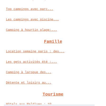
Top campings avec parc...
Les campings avec piscine...
Camping à hourtin plage:...
Famille
Location semaine paris : des...
Les gets activités été :...
Camping à laroque des...
Détente et loisirs au...
Tourisme
Hôtels aux Maldives : 10...