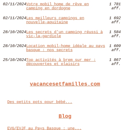
02/11/2024
Votre mobil home de rêve en
1 781
camping en dordogne
aff.
02/11/2024
Les meilleurs campings en
1 692
nouvelle-aquitaine
aff.
28/10/2024
Les secrets d'un camping réussi à
1 584
vic-la-gardiole
aff.
28/10/2024
Location mobil-home idéale au pays
1 609
basque : nos secrets
aff.
25/10/2024
Top activités à brem sur mer :
1 867
découvertes et plaisirs
aff.
vacancesetfamilles.com
Des petits pots pour bébé...
Blog
EVG/EVJF au Pays Basque : une...