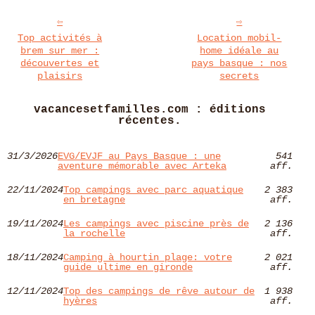
Top activités à
Location mobil-
brem sur mer :
home idéale au
découvertes et
pays basque : nos
plaisirs
secrets
vacancesetfamilles.com : éditions
récentes.
31/3/2026
EVG/EVJF au Pays Basque : une
541
aventure mémorable avec Arteka
aff.
22/11/2024
Top campings avec parc aquatique
2 383
en bretagne
aff.
19/11/2024
Les campings avec piscine près de
2 136
la rochelle
aff.
18/11/2024
Camping à hourtin plage: votre
2 021
guide ultime en gironde
aff.
12/11/2024
Top des campings de rêve autour de
1 938
hyères​
aff.