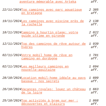
aventure mémorable avec Arteka
aff.
22/11/2024
Top campings avec parc aquatique
2 385
en bretagne
aff.
19/11/2024
Les campings avec piscine près de
2 138
la rochelle
aff.
18/11/2024
Camping à hourtin plage: votre
2 022
guide ultime en gironde
aff.
12/11/2024
Top des campings de rêve autour de
1 939
hyères​
aff.
02/11/2024
Votre mobil home de rêve en
1 781
camping en dordogne
aff.
02/11/2024
Les meilleurs campings en
1 694
nouvelle-aquitaine
aff.
28/10/2024
Location mobil-home idéale au pays
1 609
basque : nos secrets
aff.
26/10/2024
Vacances royales: louez un château
1 663
de la loire
aff.
25/10/2024
Top activités à brem sur mer :
1 868
découvertes et plaisirs
aff.