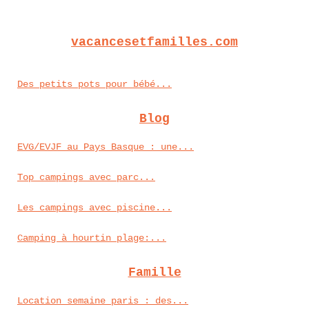
vacancesetfamilles.com
Des petits pots pour bébé...
Blog
EVG/EVJF au Pays Basque : une...
Top campings avec parc...
Les campings avec piscine...
Camping à hourtin plage:...
Famille
Location semaine paris : des...