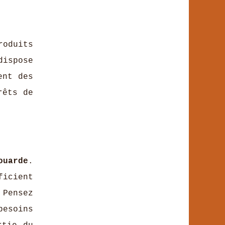
roduits
dispose
ent des
rêts de
ouarde
.
ficient
 Pensez
besoins