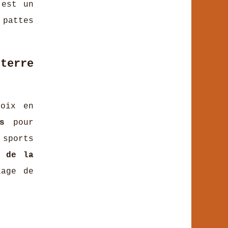
 est un
 pattes
terre
hoix en
s
pour
sports
g de la
lage de