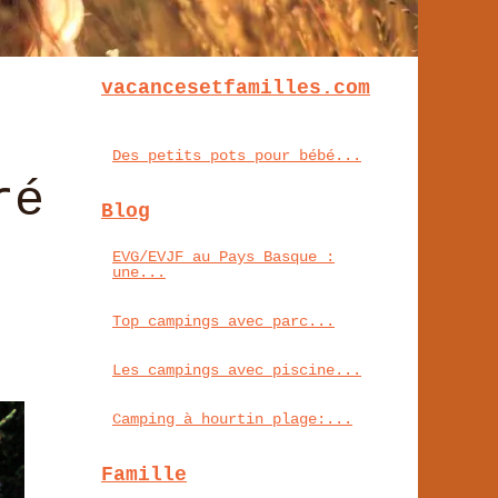
vacancesetfamilles.com
Des petits pots pour bébé...
ré
Blog
EVG/EVJF au Pays Basque :
une...
Top campings avec parc...
Les campings avec piscine...
Camping à hourtin plage:...
Famille