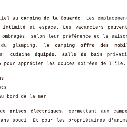
tiel au
camping de la Couarde
. Les emplacemen
r intimité et espace. Les vacanciers peuven
 ombragés, selon leur préférence et la saiso
t du glamping, le
camping offre des mobil
tés:
cuisine équipée
,
salle de bain
privati
e pour apprécier les douces soirées de l'île.
us
ets
au bord de la mer
i de
prises électriques
, permettant aux camp
sans souci. Et pour les propriétaires d'anim