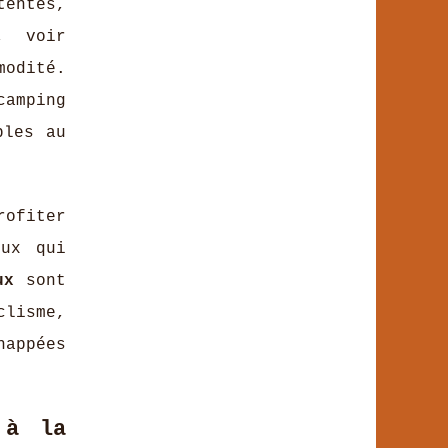
entes,
, voir
modité.
camping
bles au
rofiter
eux qui
ux
sont
clisme,
happées
 à la