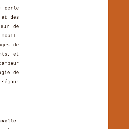
e perle
 et des
ceur de
 mobil-
ages de
nts, et
campeur
agie de
 séjour
uvelle-