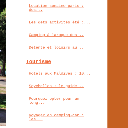
Location semaine paris :
des...
Les gets activités été :...
Camping à laroque des...
Détente et loisirs au...
Tourisme
Hôtels aux Maldives : 10...
Seychelles : le guide...
Pourquoi opter pour un
long...
Voyager en camping-car :
les...