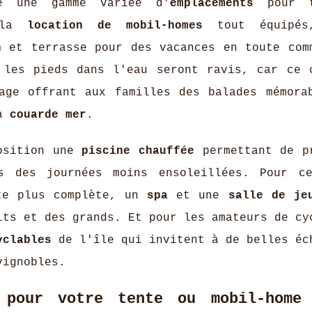
re une gamme variée d'
emplacements
pour t
t la
location de mobil-homes
tout équipés
n
et terrasse pour des vacances en toute com
 les pieds dans l'eau seront ravis, car ce 
age offrant aux familles des balades mémora
la
couarde mer
.
position une
piscine chauffée
permettant de p
s des journées moins ensoleillées. Pour c
nte plus complète, un
spa
et une
salle de je
its et des grands. Et pour les amateurs de cy
yclables
de l'île qui invitent à de belles éc
vignobles.
s pour votre tente ou mobil-home