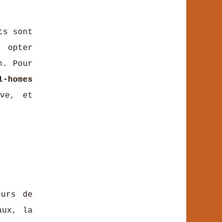
ts sont
t opter
n. Pour
-homes
ve, et
eurs de
aux, la