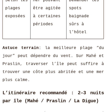
Selon les
Mer pouvant
Demander les
plages
être agitée
spots
exposées
à certaines
baignade
périodes
sûrs à
l’hôtel
Astuce terrain
: la meilleure plage “du
jour” peut dépendre du vent. Sur Mahé et
Praslin, traverser l’île peut suffire à
trouver une côte plus abritée et une mer
plus calme.
L’itinéraire recommandé : 2–3 nuits
par île (Mahé / Praslin / La Digue)