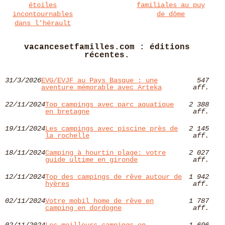
étoiles
familiales au puy
incontournables
de dôme
dans l'hérault
vacancesetfamilles.com : éditions
récentes.
31/3/2026
EVG/EVJF au Pays Basque : une
547
aventure mémorable avec Arteka
aff.
22/11/2024
Top campings avec parc aquatique
2 388
en bretagne
aff.
19/11/2024
Les campings avec piscine près de
2 145
la rochelle
aff.
18/11/2024
Camping à hourtin plage: votre
2 027
guide ultime en gironde
aff.
12/11/2024
Top des campings de rêve autour de
1 942
hyères​
aff.
02/11/2024
Votre mobil home de rêve en
1 787
camping en dordogne
aff.