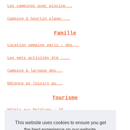
Les campings avec piscine...
Camping à hourtin plage:...
Famille
Location semaine paris : des...
Les gets activités été :...
Camping à laroque des...
Détente et loisirs au...
Tourisme
Hôtels aux Maldives : 10...
This website uses cookies to ensure you get
Seychelles : le guide...
the best experience on our website.