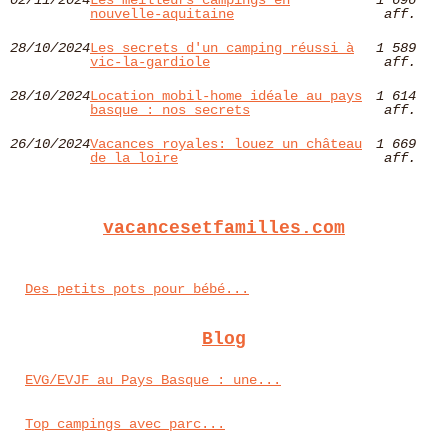
02/11/2024
Les meilleurs campings en
1 696
nouvelle-aquitaine
aff.
28/10/2024
Les secrets d'un camping réussi à
1 589
vic-la-gardiole
aff.
28/10/2024
Location mobil-home idéale au pays
1 614
basque : nos secrets
aff.
26/10/2024
Vacances royales: louez un château
1 669
de la loire
aff.
vacancesetfamilles.com
Des petits pots pour bébé...
Blog
EVG/EVJF au Pays Basque : une...
Top campings avec parc...