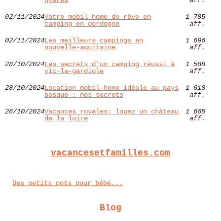
hyères​
aff.
02/11/2024
Votre mobil home de rêve en
1 785
camping en dordogne
aff.
02/11/2024
Les meilleurs campings en
1 696
nouvelle-aquitaine
aff.
28/10/2024
Les secrets d'un camping réussi à
1 588
vic-la-gardiole
aff.
28/10/2024
Location mobil-home idéale au pays
1 610
basque : nos secrets
aff.
26/10/2024
Vacances royales: louez un château
1 665
de la loire
aff.
vacancesetfamilles.com
Des petits pots pour bébé...
Blog