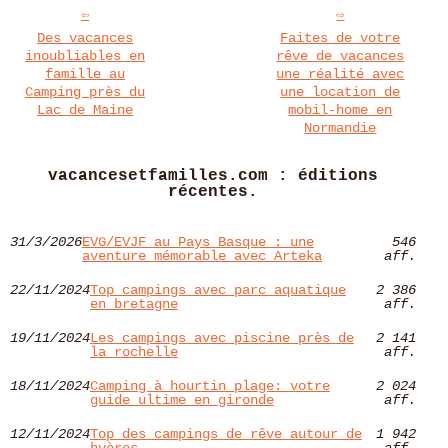
Des vacances
Faites de votre
inoubliables en
rêve de vacances
famille au
une réalité avec
Camping près du
une location de
Lac de Maine
mobil-home en
Normandie
vacancesetfamilles.com : éditions
récentes.
31/3/2026
EVG/EVJF au Pays Basque : une
546
aventure mémorable avec Arteka
aff.
22/11/2024
Top campings avec parc aquatique
2 386
en bretagne
aff.
19/11/2024
Les campings avec piscine près de
2 141
la rochelle
aff.
18/11/2024
Camping à hourtin plage: votre
2 024
guide ultime en gironde
aff.
12/11/2024
Top des campings de rêve autour de
1 942