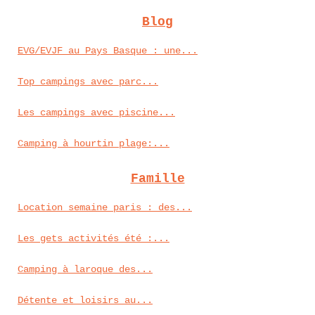
Blog
EVG/EVJF au Pays Basque : une...
Top campings avec parc...
Les campings avec piscine...
Camping à hourtin plage:...
Famille
Location semaine paris : des...
Les gets activités été :...
Camping à laroque des...
Détente et loisirs au...