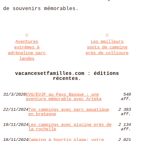
de souvenirs mémorables.
Aventures
Les meilleurs
extrêmes à
spots de camping
adrénaline parc
près de collioure
landes
vacancesetfamilles.com : éditions
récentes.
31/3/2026
EVG/EVJF au Pays Basque : une
540
aventure mémorable avec Arteka
aff.
22/11/2024
Top campings avec parc aquatique
2 383
en bretagne
aff.
19/11/2024
Les campings avec piscine près de
2 134
la rochelle
aff.
18/11/2024
Camping à hourtin plage: votre
2 021