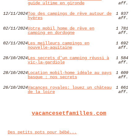
guide ultime en gironde
aff.
12/11/2024
Top des campings de rêve autour de
1 937
hyères​
aff.
02/11/2024
Votre mobil home de rêve en
1 781
camping en dordogne
aff.
02/11/2024
Les meilleurs campings en
1 692
nouvelle-aquitaine
aff.
28/10/2024
Les secrets d'un camping réussi à
1 584
vic-la-gardiole
aff.
28/10/2024
Location mobil-home idéale au pays
1 609
basque : nos secrets
aff.
26/10/2024
Vacances royales: louez un château
1 661
de la loire
aff.
vacancesetfamilles.com
Des petits pots pour bébé...