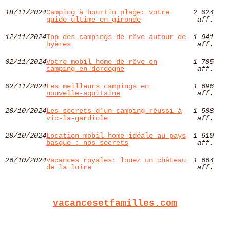
18/11/2024
Camping à hourtin plage: votre
2 024
guide ultime en gironde
aff.
12/11/2024
Top des campings de rêve autour de
1 941
hyères​
aff.
02/11/2024
Votre mobil home de rêve en
1 785
camping en dordogne
aff.
02/11/2024
Les meilleurs campings en
1 696
nouvelle-aquitaine
aff.
28/10/2024
Les secrets d'un camping réussi à
1 588
vic-la-gardiole
aff.
28/10/2024
Location mobil-home idéale au pays
1 610
basque : nos secrets
aff.
26/10/2024
Vacances royales: louez un château
1 664
de la loire
aff.
vacancesetfamilles.com