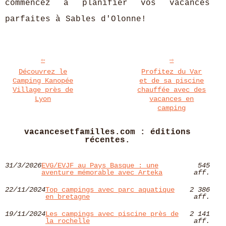
commencez à planifier vos vacances
parfaites à Sables d'Olonne!
Découvrez le
Profitez du Var
Camping Kanopée
et de sa piscine
Village près de
chauffée avec des
Lyon
vacances en
camping
vacancesetfamilles.com : éditions
récentes.
31/3/2026
EVG/EVJF au Pays Basque : une
545
aventure mémorable avec Arteka
aff.
22/11/2024
Top campings avec parc aquatique
2 386
en bretagne
aff.
19/11/2024
Les campings avec piscine près de
2 141
la rochelle
aff.