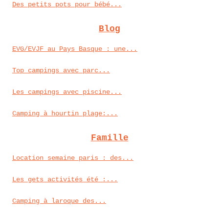
Des petits pots pour bébé...
Blog
EVG/EVJF au Pays Basque : une...
Top campings avec parc...
Les campings avec piscine...
Camping à hourtin plage:...
Famille
Location semaine paris : des...
Les gets activités été :...
Camping à laroque des...