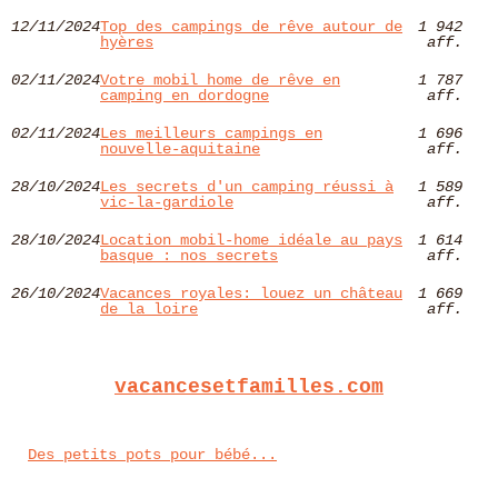
12/11/2024
Top des campings de rêve autour de
1 942
hyères​
aff.
02/11/2024
Votre mobil home de rêve en
1 787
camping en dordogne
aff.
02/11/2024
Les meilleurs campings en
1 696
nouvelle-aquitaine
aff.
28/10/2024
Les secrets d'un camping réussi à
1 589
vic-la-gardiole
aff.
28/10/2024
Location mobil-home idéale au pays
1 614
basque : nos secrets
aff.
26/10/2024
Vacances royales: louez un château
1 669
de la loire
aff.
vacancesetfamilles.com
Des petits pots pour bébé...