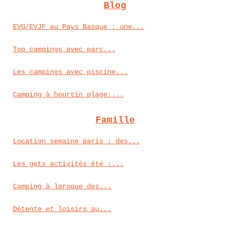
Blog
EVG/EVJF au Pays Basque : une...
Top campings avec parc...
Les campings avec piscine...
Camping à hourtin plage:...
Famille
Location semaine paris : des...
Les gets activités été :...
Camping à laroque des...
Détente et loisirs au...