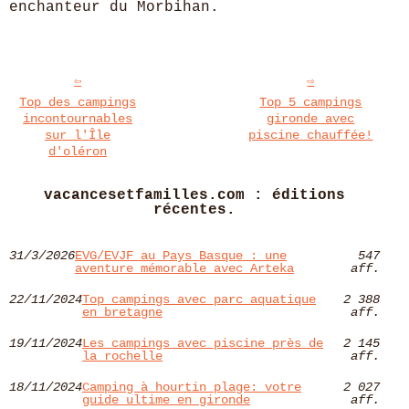
enchanteur du Morbihan.
Top des campings
Top 5 campings
incontournables
gironde avec
sur l'Île
piscine chauffée!
d'oléron
vacancesetfamilles.com : éditions
récentes.
31/3/2026
EVG/EVJF au Pays Basque : une
547
aventure mémorable avec Arteka
aff.
22/11/2024
Top campings avec parc aquatique
2 388
en bretagne
aff.
19/11/2024
Les campings avec piscine près de
2 145
la rochelle
aff.
18/11/2024
Camping à hourtin plage: votre
2 027
guide ultime en gironde
aff.