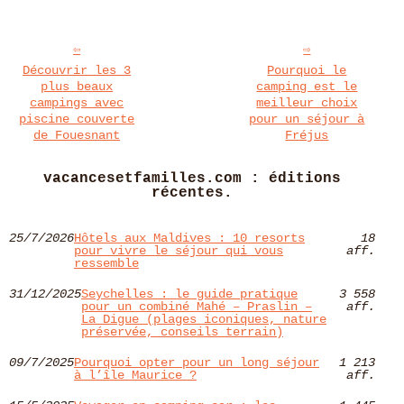
Découvrir les 3
Pourquoi le
plus beaux
camping est le
campings avec
meilleur choix
piscine couverte
pour un séjour à
de Fouesnant
Fréjus
vacancesetfamilles.com : éditions
récentes.
25/7/2026
Hôtels aux Maldives : 10 resorts
18
pour vivre le séjour qui vous
aff.
ressemble
31/12/2025
Seychelles : le guide pratique
3 558
pour un combiné Mahé – Praslin –
aff.
La Digue (plages iconiques, nature
préservée, conseils terrain)
09/7/2025
Pourquoi opter pour un long séjour
1 213
à l’île Maurice ?
aff.