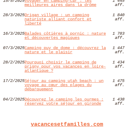
15/5/2025
Voyager en camping-car : les
1 445
meilleures aires dans la drôme
aff.
28/3/2025
Origan village : un camping
1 840
naturiste alliant confort et
aff.
liberté
16/3/2025
Balades côtières à pornic : nature
1 703
et découvertes magiques
aff.
07/3/2025
Camping puy de dome : découvrez la
1 447
nature et le plaisir
aff.
28/2/2025
Pourquoi choisir le camping de
1 434
prigny pour vos vacances en loire-
aff.
atlantique ?
17/2/2025
Séjour au camping utah beach : un
1 475
voyage au cœur des plages du
aff.
débarquement
04/2/2025
Découvrez le camping les ourmes :
1 438
réservez votre séjour en gironde
aff.
vacancesetfamilles.com