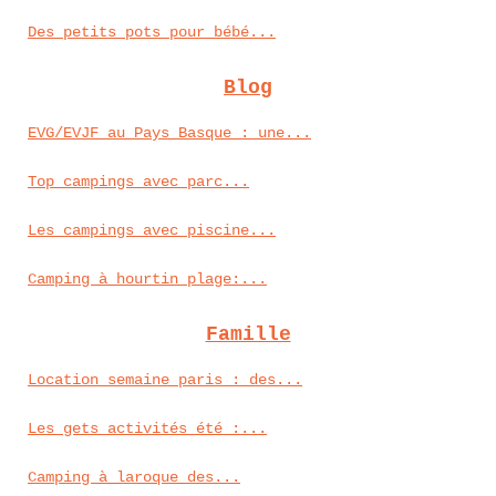
Des petits pots pour bébé...
Blog
EVG/EVJF au Pays Basque : une...
Top campings avec parc...
Les campings avec piscine...
Camping à hourtin plage:...
Famille
Location semaine paris : des...
Les gets activités été :...
Camping à laroque des...