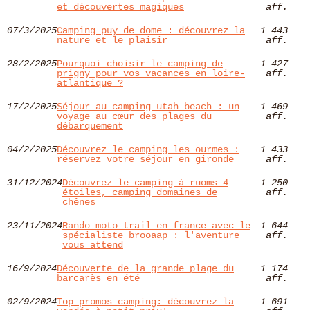
et découvertes magiques
aff.
07/3/2025
Camping puy de dome : découvrez la
1 443
nature et le plaisir
aff.
28/2/2025
Pourquoi choisir le camping de
1 427
prigny pour vos vacances en loire-
aff.
atlantique ?
17/2/2025
Séjour au camping utah beach : un
1 469
voyage au cœur des plages du
aff.
débarquement
04/2/2025
Découvrez le camping les ourmes :
1 433
réservez votre séjour en gironde
aff.
31/12/2024
Découvrez le camping à ruoms 4
1 250
étoiles, camping domaines de
aff.
chênes
23/11/2024
Rando moto trail en france avec le
1 644
spécialiste brooaap : l'aventure
aff.
vous attend
16/9/2024
Découverte de la grande plage du
1 174
barcarès en été
aff.
02/9/2024
Top promos camping: découvrez la
1 691