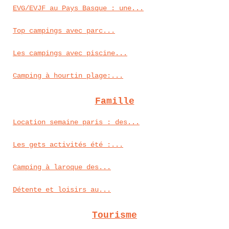
EVG/EVJF au Pays Basque : une...
Top campings avec parc...
Les campings avec piscine...
Camping à hourtin plage:...
Famille
Location semaine paris : des...
Les gets activités été :...
Camping à laroque des...
Détente et loisirs au...
Tourisme