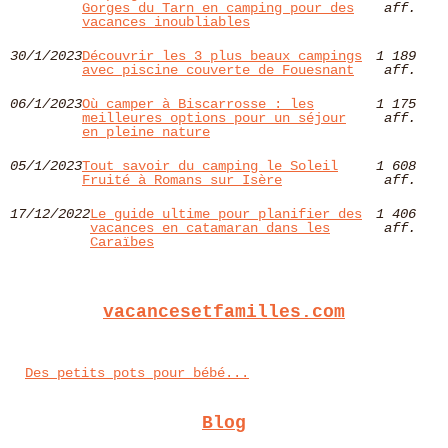
Gorges du Tarn en camping pour des
aff.
vacances inoubliables
30/1/2023
Découvrir les 3 plus beaux campings
1 189
avec piscine couverte de Fouesnant
aff.
06/1/2023
Où camper à Biscarrosse : les
1 175
meilleures options pour un séjour
aff.
en pleine nature
05/1/2023
Tout savoir du camping le Soleil
1 608
Fruité à Romans sur Isère
aff.
17/12/2022
Le guide ultime pour planifier des
1 406
vacances en catamaran dans les
aff.
Caraïbes
vacancesetfamilles.com
Des petits pots pour bébé...
Blog