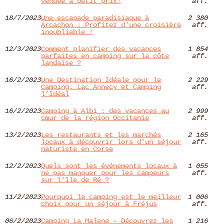
vendée à petit prix!
aff.
18/7/2023
Une escapade paradisiaque à
2 380
Arcachon : Profitez d'une croisière
aff.
inoubliable !
12/3/2023
Comment planifier des vacances
1 854
parfaites en camping sur la côte
aff.
landaise ?
16/2/2023
Une Destination Idéale pour le
2 229
Camping: Lac Annecy et Camping
aff.
l’Idéal
16/2/2023
Camping à Albi : des vacances au
2 999
cœur de la région Occitanie
aff.
13/2/2023
Les restaurants et les marchés
2 165
locaux à découvrir lors d'un séjour
aff.
naturiste en Corse
12/2/2023
Quels sont les événements locaux à
1 055
ne pas manquer pour les campeurs
aff.
sur l'île de Ré ?
11/2/2023
Pourquoi le camping est le meilleur
1 006
choix pour un séjour à Fréjus
aff.
06/2/2023
Camping La Malene - Découvrez les
1 216