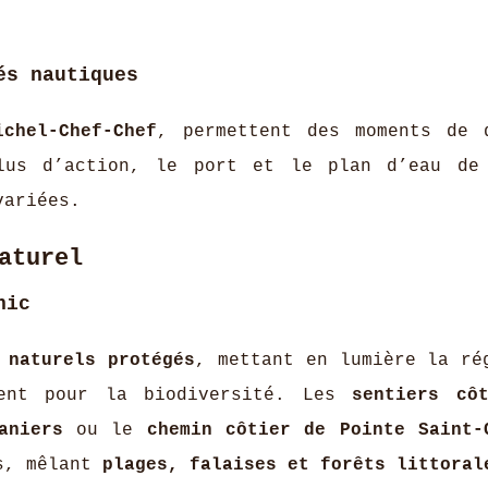
és nautiques
ichel-Chef-Chef
, permettent des moments de 
lus d’action, le port et le plan d’eau de
variées.
aturel
nic
 naturels protégés
, mettant en lumière la ré
ent pour la biodiversité. Les
sentiers cô
aniers
ou le
chemin côtier de Pointe Saint-
es, mêlant
plages, falaises et forêts littoral