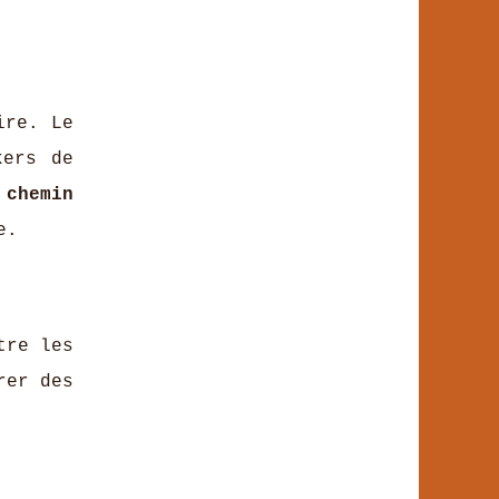
ire. Le
kers de
e
chemin
e.
tre les
rer des