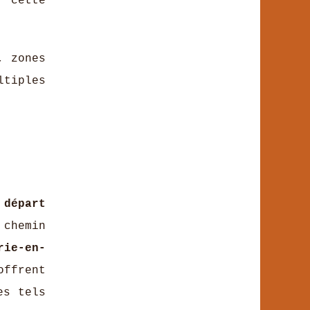
e cette
, zones
ltiples
 départ
 chemin
rie-en-
ffrent
es tels