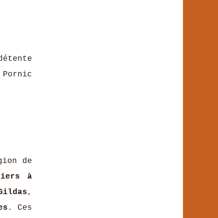
détente
 Pornic
gion de
tiers à
Gildas
,
es
. Ces