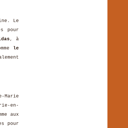
ine. Le
es pour
ldas
, à
comme
le
alement
-Marie
rie-en-
mme aux
es pour