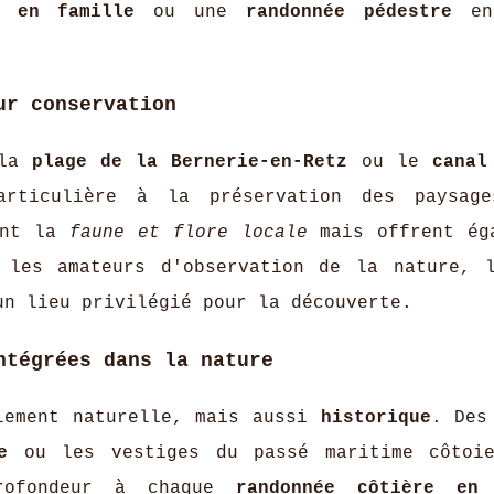
e en famille
ou une
randonnée pédestre
en
ur conservation
 la
plage de la Bernerie-en-Retz
ou le
canal
articulière à la préservation des paysage
ment la
faune et flore locale
mais offrent ég
r les amateurs d'observation de la nature,
n lieu privilégié pour la découverte.
ntégrées dans la nature
lement naturelle, mais aussi
historique
. Des
e
ou les vestiges du passé maritime côtoie
rofondeur à chaque
randonnée côtière en 