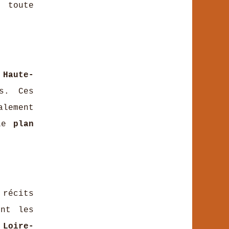
 toute
 Haute-
s. Ces
alement
 le
plan
 récits
nt les
Loire-