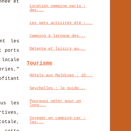
nnée et
Location semaine paris :
des...
Les gets activités été :...
Camping à laroque des...
ant les
Détente et loisirs au...
t ports
 locale
Tourisme
eries,"
Hôtels aux Maldives : 10...
ofitant
Seychelles : le guide...
Pourquoi opter pour un
ous les
long...
rtives,
Voyager en camping-car :
totale,
les...