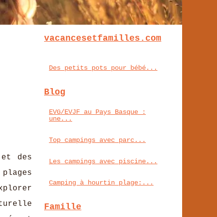
vacancesetfamilles.com
Des petits pots pour bébé...
Blog
EVG/EVJF au Pays Basque :
une...
Top campings avec parc...
 et des
Les campings avec piscine...
 plages
Camping à hourtin plage:...
xplorer
turelle
Famille