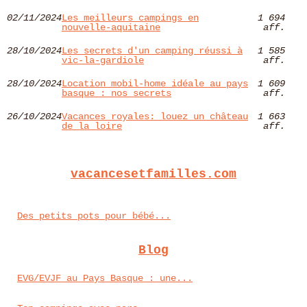
02/11/2024
Les meilleurs campings en
1 694
nouvelle-aquitaine
aff.
28/10/2024
Les secrets d'un camping réussi à
1 585
vic-la-gardiole
aff.
28/10/2024
Location mobil-home idéale au pays
1 609
basque : nos secrets
aff.
26/10/2024
Vacances royales: louez un château
1 663
de la loire
aff.
vacancesetfamilles.com
Des petits pots pour bébé...
Blog
EVG/EVJF au Pays Basque : une...