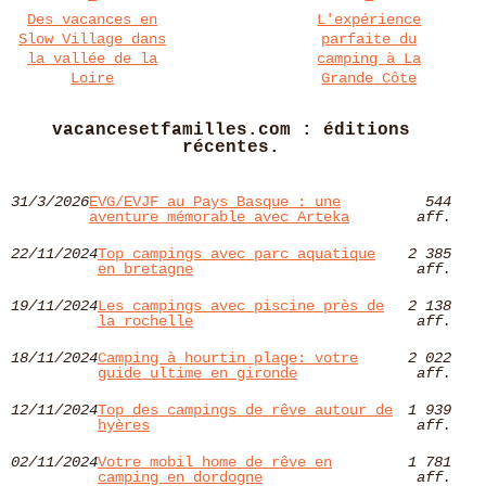
Des vacances en
L'expérience
Slow Village dans
parfaite du
la vallée de la
camping à La
Loire
Grande Côte
vacancesetfamilles.com : éditions
récentes.
31/3/2026
EVG/EVJF au Pays Basque : une
544
aventure mémorable avec Arteka
aff.
22/11/2024
Top campings avec parc aquatique
2 385
en bretagne
aff.
19/11/2024
Les campings avec piscine près de
2 138
la rochelle
aff.
18/11/2024
Camping à hourtin plage: votre
2 022
guide ultime en gironde
aff.
12/11/2024
Top des campings de rêve autour de
1 939
hyères​
aff.
02/11/2024
Votre mobil home de rêve en
1 781
camping en dordogne
aff.