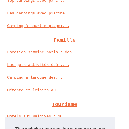
Top campings avec parc...
Les campings avec piscine...
Camping à hourtin plage:...
Famille
Location semaine paris : des...
Les gets activités été :...
Camping à laroque des...
Détente et loisirs au...
Tourisme
Hôtels aux Maldives : 10...