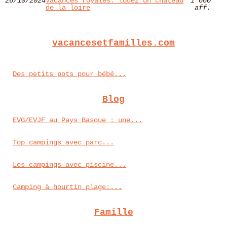
26/10/2024
Vacances royales: louez un château
1 660
de la loire
aff.
vacancesetfamilles.com
Des petits pots pour bébé...
Blog
EVG/EVJF au Pays Basque : une...
Top campings avec parc...
Les campings avec piscine...
Camping à hourtin plage:...
Famille