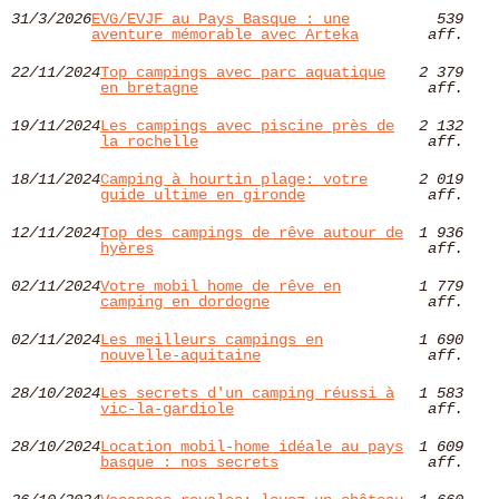
31/3/2026
EVG/EVJF au Pays Basque : une
539
aventure mémorable avec Arteka
aff.
22/11/2024
Top campings avec parc aquatique
2 379
en bretagne
aff.
19/11/2024
Les campings avec piscine près de
2 132
la rochelle
aff.
18/11/2024
Camping à hourtin plage: votre
2 019
guide ultime en gironde
aff.
12/11/2024
Top des campings de rêve autour de
1 936
hyères​
aff.
02/11/2024
Votre mobil home de rêve en
1 779
camping en dordogne
aff.
02/11/2024
Les meilleurs campings en
1 690
nouvelle-aquitaine
aff.
28/10/2024
Les secrets d'un camping réussi à
1 583
vic-la-gardiole
aff.
28/10/2024
Location mobil-home idéale au pays
1 609
basque : nos secrets
aff.