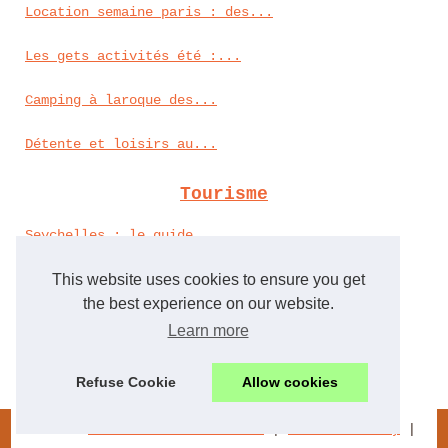
Location semaine paris : des...
Les gets activités été :...
Camping à laroque des...
Détente et loisirs au...
Tourisme
Seychelles : le guide...
Pourquoi opter pour un long...
This website uses cookies to ensure you get
the best experience on our website.
Voyager en camping-car : les...
Learn more
Origan village : un camping...
Refuse Cookie
Allow cookies
© 2026
Vacancesetfamilles.com
|
Cookies Policy
|