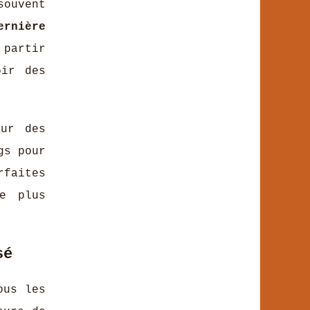
ouvent
ernière
 partir
oir des
sur des
gs pour
rfaites
e plus
sé
ous les