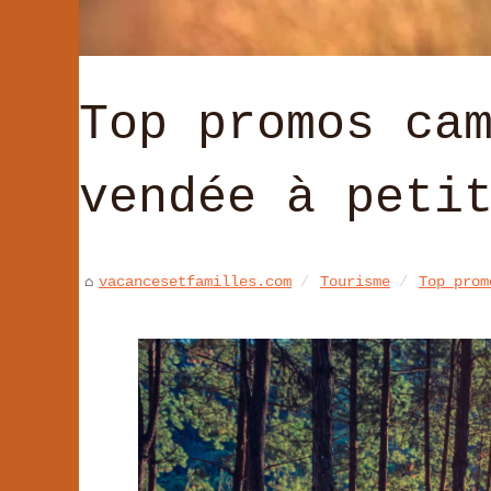
Top promos ca
vendée à peti
vacancesetfamilles.com
Tourisme
Top prom