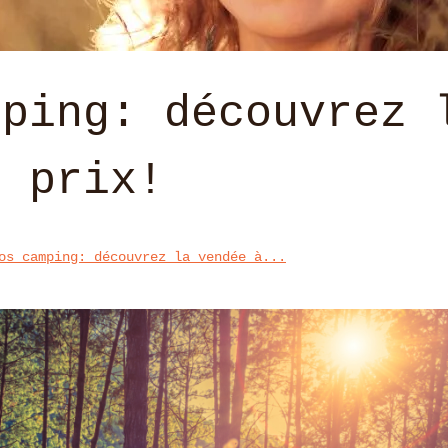
mping: découvrez 
t prix!
os camping: découvrez la vendée à...