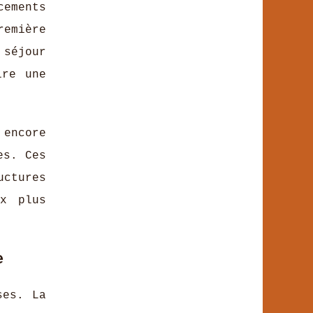
ements
remière
 séjour
re une
 encore
es. Ces
uctures
x plus
e
ses. La