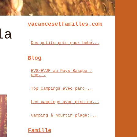
vacancesetfamilles.com
la
Des petits pots pour bébé...
Blog
EVG/EVJF au Pays Basque :
une...
Top campings avec parc...
Les campings avec piscine...
Camping à hourtin plage:...
Famille