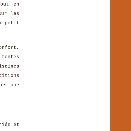
tout en
sur les
à petit
onfort,
tentes
iscines
itions
rès une
riée et