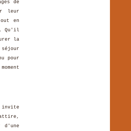
ages de
r leur
tout en
. Qu'il
urer la
 séjour
nu pour
moment
 invite
attire,
r d'une