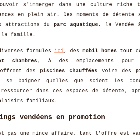
uvoir s’immerger dans une culture riche 
ances en plein air. Des moments de détente 
s attractions du
parc aquatique
, la Vendée 
 la famille.
 diverses formules
ici
, des
mobil homes
tout c
et chambres
, à des emplacements pour 
 offrent des
piscines chauffées
voire des
p
e se baigner quelles que soient les cond
 ressourcer dans ces espaces de détente, ap
plaisirs familiaux.
ings vendéens en promotion
st pas une mince affaire, tant l'offre est va