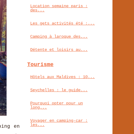
Location semaine paris :
des...
Les gets activités été :...
Camping à laroque des...
Détente et loisirs au...
Tourisme
Hôtels aux Maldives : 10...
Seychelles : le guide...
Pourquoi opter pour un
long...
Voyager en camping-car :
les...
ping en