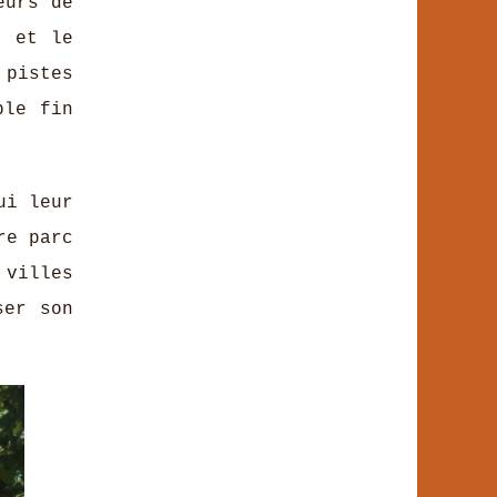
eurs de
e et le
 pistes
ble fin
ui leur
re parc
 villes
ser son