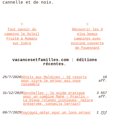
cannelle et de noix.
Tout savoir du
Découvrir les 3
camping le Soleil
plus beaux
Fruité à Romans
campings avec
sur Isère
piscine couverte
de Fouesnant
vacancesetfamilles.com : éditions
récentes.
25/7/2026
Hôtels aux Maldives : 10 resorts
18
pour vivre le séjour qui vous
aff.
ressemble
31/12/2025
Seychelles : le guide pratique
3 557
pour un combiné Mahé – Praslin –
aff.
La Digue (plages iconiques, nature
préservée, conseils terrain)
09/7/2025
Pourquoi opter pour un long séjour
1 212