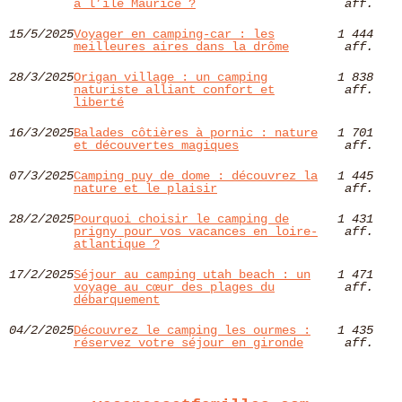
à l’île Maurice ?
aff.
15/5/2025
Voyager en camping-car : les
1 444
meilleures aires dans la drôme
aff.
28/3/2025
Origan village : un camping
1 838
naturiste alliant confort et
aff.
liberté
16/3/2025
Balades côtières à pornic : nature
1 701
et découvertes magiques
aff.
07/3/2025
Camping puy de dome : découvrez la
1 445
nature et le plaisir
aff.
28/2/2025
Pourquoi choisir le camping de
1 431
prigny pour vos vacances en loire-
aff.
atlantique ?
17/2/2025
Séjour au camping utah beach : un
1 471
voyage au cœur des plages du
aff.
débarquement
04/2/2025
Découvrez le camping les ourmes :
1 435
réservez votre séjour en gironde
aff.