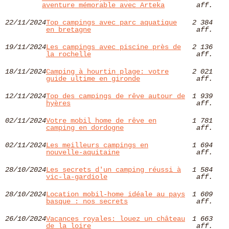
aventure mémorable avec Arteka
aff.
22/11/2024
Top campings avec parc aquatique
2 384
en bretagne
aff.
19/11/2024
Les campings avec piscine près de
2 136
la rochelle
aff.
18/11/2024
Camping à hourtin plage: votre
2 021
guide ultime en gironde
aff.
12/11/2024
Top des campings de rêve autour de
1 939
hyères​
aff.
02/11/2024
Votre mobil home de rêve en
1 781
camping en dordogne
aff.
02/11/2024
Les meilleurs campings en
1 694
nouvelle-aquitaine
aff.
28/10/2024
Les secrets d'un camping réussi à
1 584
vic-la-gardiole
aff.
28/10/2024
Location mobil-home idéale au pays
1 609
basque : nos secrets
aff.
26/10/2024
Vacances royales: louez un château
1 663
de la loire
aff.