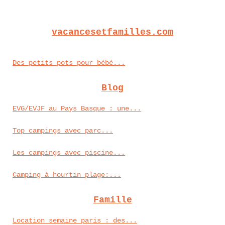
vacancesetfamilles.com
Des petits pots pour bébé...
Blog
EVG/EVJF au Pays Basque : une...
Top campings avec parc...
Les campings avec piscine...
Camping à hourtin plage:...
Famille
Location semaine paris : des...