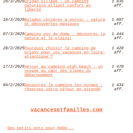
28/3/2025
Origan village : un camping
1 835
naturiste alliant confort et
aff.
liberté
16/3/2025
Balades côtières à pornic : nature
1 697
et découvertes magiques
aff.
07/3/2025
Camping puy de dome : découvrez la
1 444
nature et le plaisir
aff.
28/2/2025
Pourquoi choisir le camping de
1 428
prigny pour vos vacances en loire-
aff.
atlantique ?
17/2/2025
Séjour au camping utah beach : un
1 470
voyage au cœur des plages du
aff.
débarquement
04/2/2025
Découvrez le camping les ourmes :
1 434
réservez votre séjour en gironde
aff.
vacancesetfamilles.com
Des petits pots pour bébé...