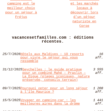
camping est le
et les marchés
meilleur choix
locaux à
pour un séjour à
découvrir lors
Fréjus
d'un séjour
naturiste en
Corse
vacancesetfamilles.com : éditions
récentes.
25/7/2026
Hôtels aux Maldives : 10 resorts
16
pour vivre le séjour qui vous
aff.
ressemble
31/12/2025
Seychelles : le guide pratique
3 555
pour un combiné Mahé – Praslin –
aff.
La Digue (plages iconiques, nature
préservée, conseils terrain)
09/7/2025
Pourquoi opter pour un long séjour
1 208
à l’île Maurice ?
aff.
15/5/2025
Voyager en camping-car : les
1 441
meilleures aires dans la drôme
aff.